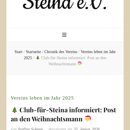
Steina e.V.
Start
/
Startseite
/
Chronik des Vereins
/
Vereins leben im Jahr
2025
/
Club-für-Steina informiert: Post an den
Weihnachtsmann
Vereins leben im Jahr 2025
Club-für-Steina informiert: Post
an den Weihnachtsmann
von
Steffen Schöne
aktualisiert am
25. Januar 2026